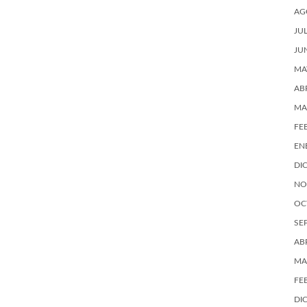
AG
JU
JU
MA
AB
MA
FE
EN
DI
NO
OC
SE
AB
MA
FE
DI