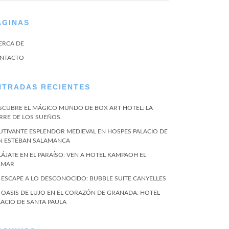
ÁGINAS
ERCA DE
NTACTO
NTRADAS RECIENTES
SCUBRE EL MÁGICO MUNDO DE BOX ART HOTEL: LA
RRE DE LOS SUEÑOS.
UTIVANTE ESPLENDOR MEDIEVAL EN HOSPES PALACIO DE
N ESTEBAN SALAMANCA
LÁJATE EN EL PARAÍSO: VEN A HOTEL KAMPAOH EL
LMAR
 ESCAPE A LO DESCONOCIDO: BUBBLE SUITE CANYELLES
 OASIS DE LUJO EN EL CORAZÓN DE GRANADA: HOTEL
LACIO DE SANTA PAULA