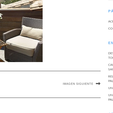
P
AC
CO
E
DE
TO
CA
SA
RE
PA
IMAGEN SIGUIENTE
UN
UN
PA