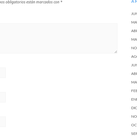
A
os obligatorios están marcados con
*
JU
MA
AB
MA
NO
AG
JU
AB
MA
FE
EN
DI
NO
OC
SE