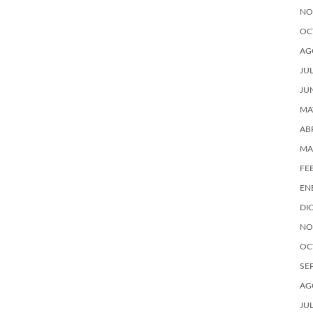
NO
OC
AG
JU
JU
MA
AB
MA
FE
EN
DI
NO
OC
SE
AG
JU