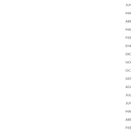
JU
MA
AB
MA
FE
EN
DI
NO
OC
SE
AG
JU
JU
MA
AB
FE