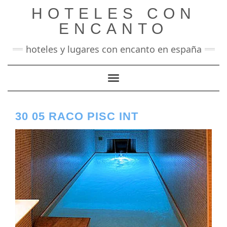
Saltar
HOTELES CON
al
contenido
ENCANTO
hoteles y lugares con encanto en españa
Cambiar modo de navegación
30 05 RACO PISC INT