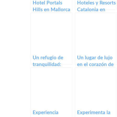
Hotel Portals
Hoteles y Resorts
Hills en Mallorca
Catalonia en
Madrid
Un refugio de
Un lugar de lujo
tranquilidad:
en el corazón de
Hotel Los
Sevilla: Hotel
Caracoles en
Alfonso XIII.
Frigiliana,
Málaga.
Experiencia
Experimenta la