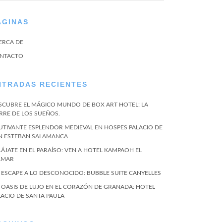
ÁGINAS
ERCA DE
NTACTO
NTRADAS RECIENTES
SCUBRE EL MÁGICO MUNDO DE BOX ART HOTEL: LA
RRE DE LOS SUEÑOS.
UTIVANTE ESPLENDOR MEDIEVAL EN HOSPES PALACIO DE
N ESTEBAN SALAMANCA
LÁJATE EN EL PARAÍSO: VEN A HOTEL KAMPAOH EL
LMAR
 ESCAPE A LO DESCONOCIDO: BUBBLE SUITE CANYELLES
 OASIS DE LUJO EN EL CORAZÓN DE GRANADA: HOTEL
LACIO DE SANTA PAULA