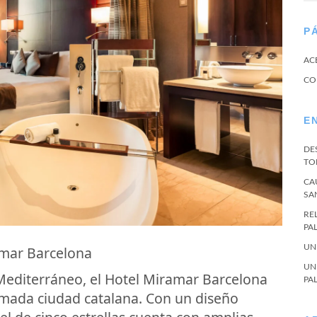
P
AC
CO
E
DE
TO
CA
SA
RE
PA
UN
amar Barcelona
UN
 Mediterráneo, el Hotel Miramar Barcelona
PA
nimada ciudad catalana. Con un diseño