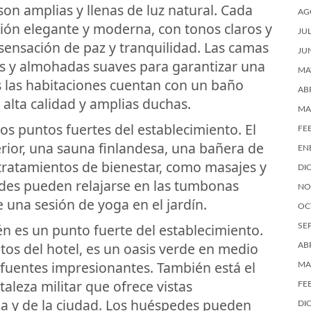
on amplias y llenas de luz natural. Cada
AG
ión elegante y moderna, con tonos claros y
JU
sensación de paz y tranquilidad. Las camas
JU
s y almohadas suaves para garantizar una
MA
 las habitaciones cuentan con un baño
AB
alta calidad y amplias duchas.
MA
los puntos fuertes del establecimiento. El
FE
erior, una sauna finlandesa, una bañera de
EN
ratamientos de bienestar, como masajes y
DI
edes pueden relajarse en las tumbonas
NO
e una sesión de yoga en el jardín.
OC
n es un punto fuerte del establecimiento.
SE
tos del hotel, es un oasis verde en medio
AB
y fuentes impresionantes. También está el
MA
taleza militar que ofrece vistas
FE
a y de la ciudad. Los huéspedes pueden
DI