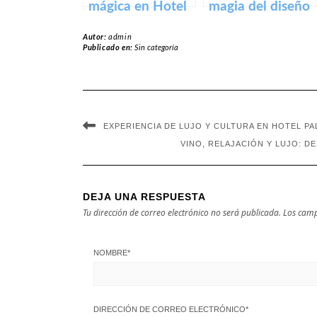
mágica en Hotel
magia del diseño
Mas Salagros
moderno en The
Autor:
admin
Barcelona: una
Serras Barcelona.
Publicado en:
Sin categoría
escapada
perfecta.
EXPERIENCIA DE LUJO Y CULTURA EN HOTEL P
VINO, RELAJACIÓN Y LUJO: 
DEJA UNA RESPUESTA
Tu dirección de correo electrónico no será publicada.
Los camp
NOMBRE
*
DIRECCIÓN DE CORREO ELECTRÓNICO
*