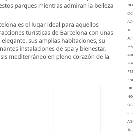
 estos parques mientras admiran la belleza
NO
OC
AG
elona es el lugar ideal para aquellos
JU
racciones turísticas de Barcelona con unas
 elegante, sus amplias habitaciones, su
JU
nantes instalaciones de spa y bienestar,
MA
oasis mediterráneo en pleno corazón de la
AB
MA
FE
EN
DI
NO
OC
SE
AG
JU