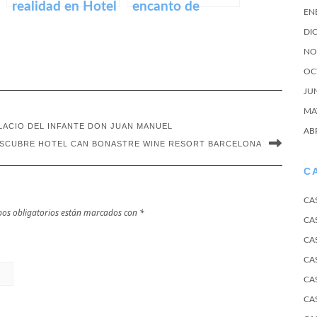
realidad en Hotel
encanto de
EN
Marques de
Girona en Hotel
DI
Vallejo La Rioja.
Mas Torrencito.
NO
OC
JU
MA
ALACIO DEL INFANTE DON JUAN MANUEL
AB
DESCUBRE HOTEL CAN BONASTRE WINE RESORT BARCELONA
C
CA
os obligatorios están marcados con
*
CA
CA
CA
CA
CA