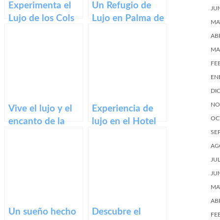
Experimenta el
Un Refugio de
JU
Lujo de los Cols
Lujo en Palma de
MA
Pavellons Hotel.
Mallorca: Hotel
AB
Cap Rocat
MA
FE
EN
DI
NO
Vive el lujo y el
Experiencia de
OC
encanto de la
lujo en el Hotel
SE
Ciudad Condal
Palacio de la
en Hotel Neri
Magdalena
AG
Relais &
Asturias
JU
Chateaux
JU
Barcelona
MA
AB
Un sueño hecho
Descubre el
FE