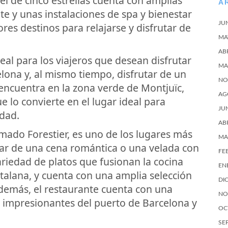
l de cinco estrellas cuenta con amplias
A
te y unas instalaciones de spa y bienestar
JU
res destinos para relajarse y disfrutar de
MA
AB
eal para los viajeros que desean disfrutar
MA
elona y, al mismo tiempo, disfrutar de un
NO
 encuentra en la zona verde de Montjuïc,
AG
e lo convierte en el lugar ideal para
JU
udad.
AB
amado Forestier, es uno de los lugares más
MA
tar de una cena romántica o una velada con
FE
riedad de platos que fusionan la cocina
EN
alana, y cuenta con una amplia selección
DI
Además, el restaurante cuenta con una
NO
tas impresionantes del puerto de Barcelona y
OC
SE