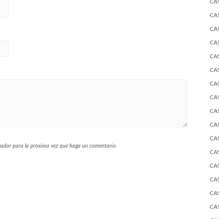
CA
CA
CA
CA
CA
CA
CA
CA
CA
CA
CA
egador para la próxima vez que haga un comentario.
CA
CA
CA
CA
CA