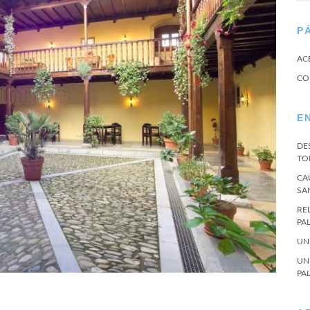
P
AC
CO
E
DE
TO
CA
SA
RE
PA
UN
UN
PA