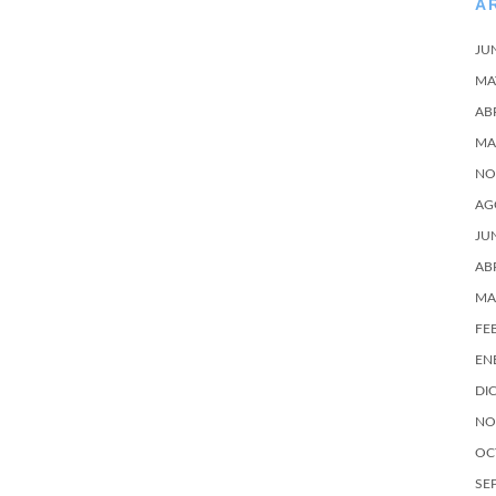
A
JU
MA
AB
MA
NO
AG
JU
AB
MA
FE
EN
DI
NO
OC
SE