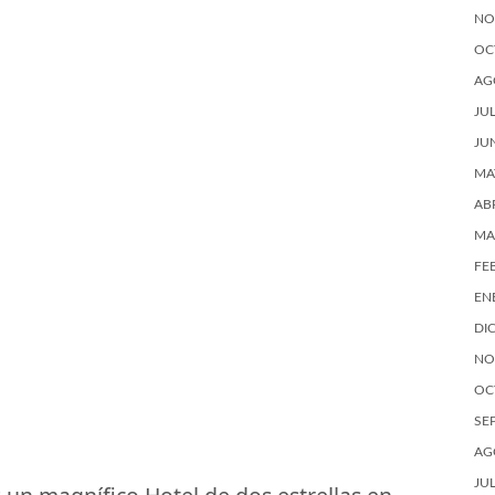
NO
OC
AG
JU
JU
MA
AB
MA
FE
EN
DI
NO
OC
SE
AG
JU