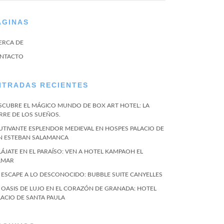
ÁGINAS
ERCA DE
NTACTO
NTRADAS RECIENTES
SCUBRE EL MÁGICO MUNDO DE BOX ART HOTEL: LA
RRE DE LOS SUEÑOS.
UTIVANTE ESPLENDOR MEDIEVAL EN HOSPES PALACIO DE
N ESTEBAN SALAMANCA
LÁJATE EN EL PARAÍSO: VEN A HOTEL KAMPAOH EL
LMAR
 ESCAPE A LO DESCONOCIDO: BUBBLE SUITE CANYELLES
 OASIS DE LUJO EN EL CORAZÓN DE GRANADA: HOTEL
LACIO DE SANTA PAULA