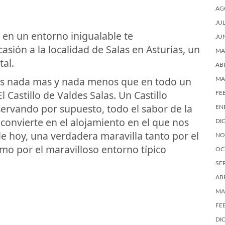
AG
JU
 en un entorno inigualable te
JU
ión a la localidad de Salas en Asturias, un
MA
tal.
AB
s nada mas y nada menos que en todo un
MA
El Castillo de Valdes Salas. Un Castillo
FE
rvando por supuesto, todo el sabor de la
EN
convierte en el alojamiento en el que nos
DI
de hoy, una verdadera maravilla tanto por el
NO
mo por el maravilloso entorno típico
OC
SE
AB
MA
FE
DI