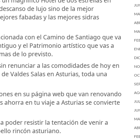
es un magnífico Hotel de dos estrellas en
JU
descanso de lujo sino de la mejor
MA
ejores fabadas y las mejores sidras
AB
MA
lacionada con el Camino de Santiago que va
FE
tiguo y el Patrimonio artístico que vas a
EN
mas de lo previsto.
DI
sin renunciar a las comodidades de hoy en
NO
lo de Valdes Salas en Asturias, toda una
OC
SE
iones en su página web que van renovando
AG
 ahorra en tu viaje a Asturias se convierte
JU
JU
MA
poder resistir la tentación de venir a
AB
bello rincón asturiano.
FE