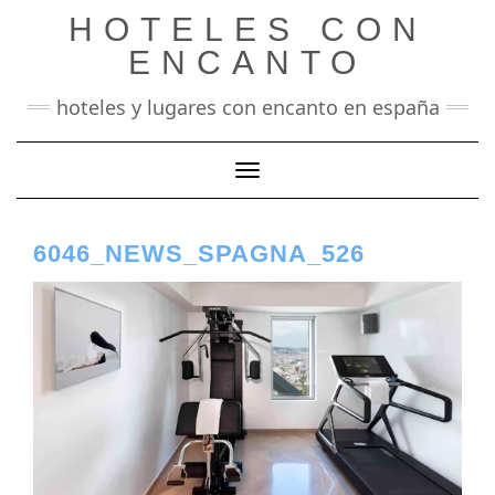
Saltar
HOTELES CON
al
contenido
ENCANTO
hoteles y lugares con encanto en españa
Cambiar modo de navegación
6046_NEWS_SPAGNA_526