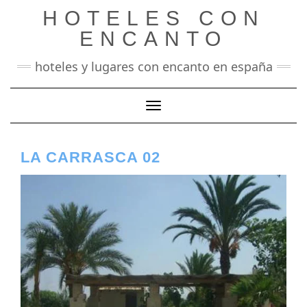
Saltar
HOTELES CON
al
contenido
ENCANTO
hoteles y lugares con encanto en españa
Cambiar modo de navegación
LA CARRASCA 02