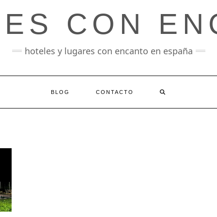
LES CON EN
hoteles y lugares con encanto en españa
BLOG
CONTACTO