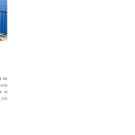
a de
 una
r la
a. Un