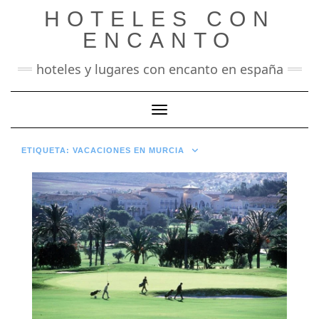
Saltar
HOTELES CON
al
contenido
ENCANTO
hoteles y lugares con encanto en españa
Cambiar modo de navegación
ETIQUETA:
VACACIONES EN MURCIA