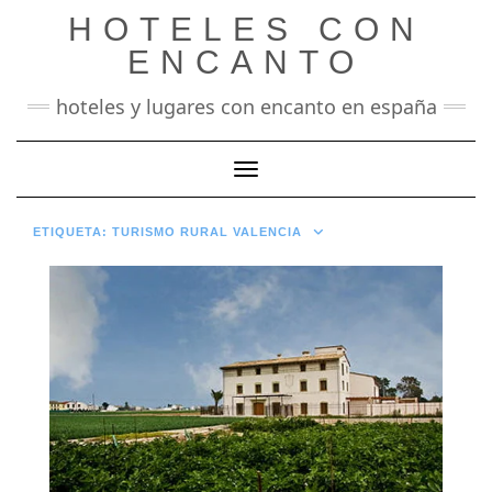
Saltar
HOTELES CON
al
contenido
ENCANTO
hoteles y lugares con encanto en españa
Cambiar modo de navegación
ETIQUETA:
TURISMO RURAL VALENCIA