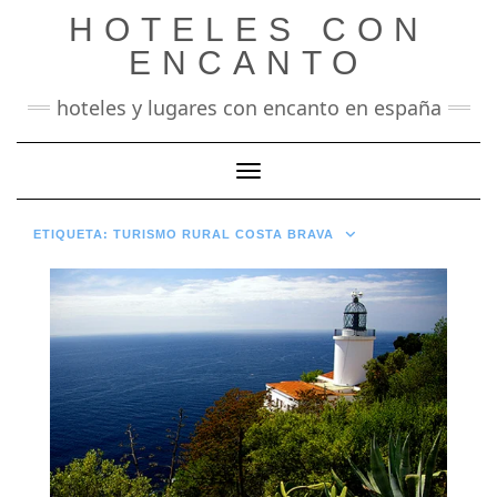
Saltar
HOTELES CON
al
contenido
ENCANTO
hoteles y lugares con encanto en españa
Cambiar modo de navegación
ETIQUETA:
TURISMO RURAL COSTA BRAVA