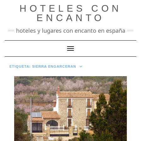
Saltar
HOTELES CON
al
contenido
ENCANTO
hoteles y lugares con encanto en españa
Cambiar modo de navegación
ETIQUETA:
SIERRA ENGARCERAN