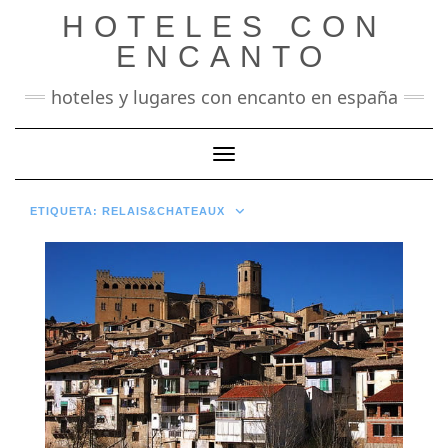
Saltar
HOTELES CON
al
contenido
ENCANTO
hoteles y lugares con encanto en españa
Cambiar modo de navegación
ETIQUETA:
RELAIS&CHATEAUX