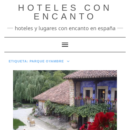
Saltar
HOTELES CON
al
contenido
ENCANTO
hoteles y lugares con encanto en españa
Cambiar modo de navegación
ETIQUETA:
PARQUE OYAMBRE