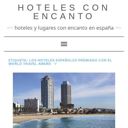
Saltar
HOTELES CON
al
contenido
ENCANTO
hoteles y lugares con encanto en españa
Cambiar modo de navegación
ETIQUETA:
LOS HOTELES ESPAÑOLES PREMIADO CON EL
WORLD TRAVEL AWARD