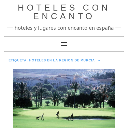
Saltar
HOTELES CON
al
contenido
ENCANTO
hoteles y lugares con encanto en españa
Cambiar modo de navegación
ETIQUETA:
HOTELES EN LA REGION DE MURCIA