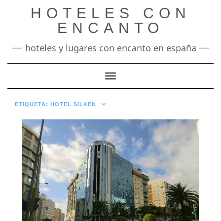
Saltar
HOTELES CON
al
contenido
ENCANTO
hoteles y lugares con encanto en españa
Cambiar modo de navegación
ETIQUETA:
HOTEL SILKEN