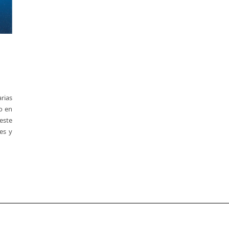
rias
jo en
este
es y