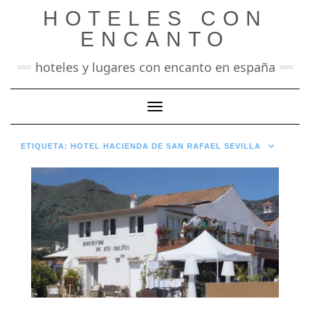
Saltar
HOTELES CON
al
contenido
ENCANTO
hoteles y lugares con encanto en españa
Cambiar modo de navegación
ETIQUETA:
HOTEL HACIENDA DE SAN RAFAEL SEVILLA