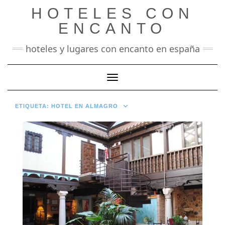
Saltar
HOTELES CON
al
contenido
ENCANTO
hoteles y lugares con encanto en españa
Cambiar modo de navegación
ETIQUETA:
HOTEL EN ALMAGRO