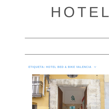
Saltar
HOTE
al
contenido
ETIQUETA:
HOTEL BED & BIKE VALENCIA