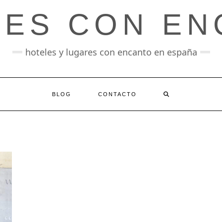
LES CON EN
hoteles y lugares con encanto en españa
BLOG
CONTACTO