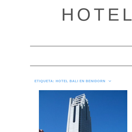
Saltar
HOTE
al
contenido
ETIQUETA:
HOTEL BALI EN BENIDORN