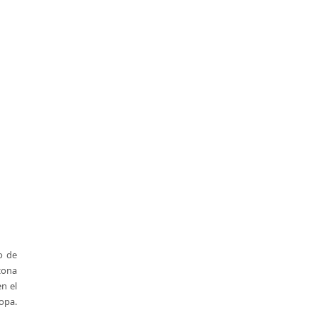
o de
zona
n el
opa.