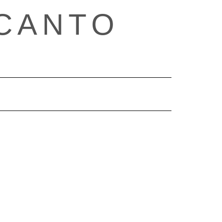
CANTO