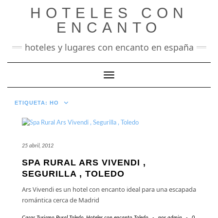
Saltar
HOTELES CON
al
contenido
ENCANTO
hoteles y lugares con encanto en españa
Cambiar modo de navegación
ETIQUETA:
HO
25 abril, 2012
SPA RURAL ARS VIVENDI ,
SEGURILLA , TOLEDO
Ars Vivendi es un hotel con encanto ideal para una escapada
romántica cerca de Madrid
Casas Turismo Rural Toledo
,
Hoteles con encanto Toledo
-
por
admin
-
0