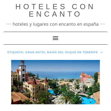
Saltar
HOTELES CON
al
contenido
ENCANTO
hoteles y lugares con encanto en españa
Cambiar modo de navegación
ETIQUETA:
GRAN HOTEL BAHÍA DEL DUQUE EN TENERIFE