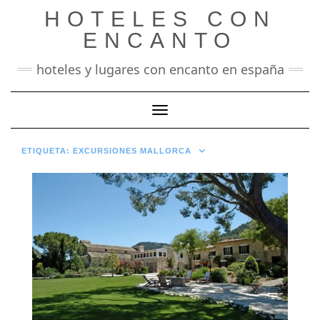
Saltar
HOTELES CON
al
contenido
ENCANTO
hoteles y lugares con encanto en españa
Cambiar modo de navegación
ETIQUETA:
EXCURSIONES MALLORCA