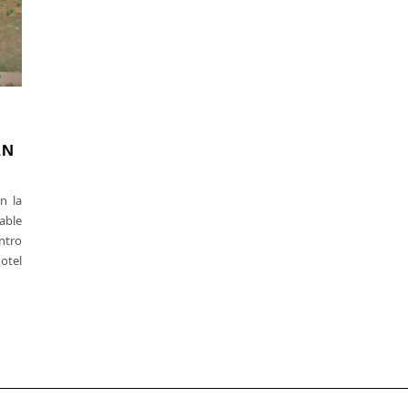
EN
n la
able
entro
otel