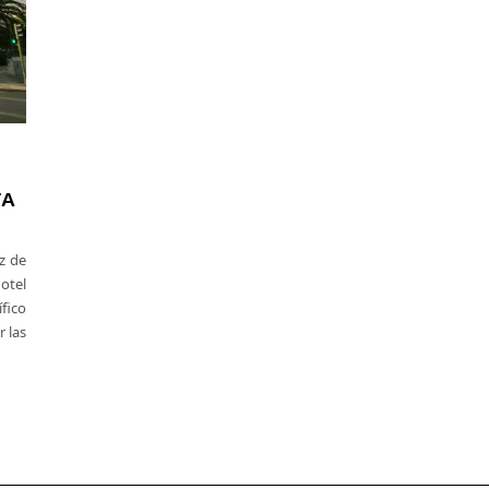
TA
uz de
otel
fico
r las