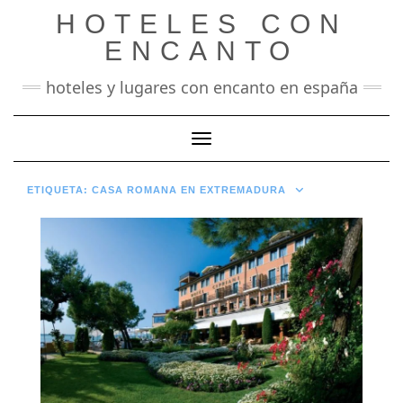
Saltar
HOTELES CON
al
contenido
ENCANTO
hoteles y lugares con encanto en españa
Cambiar modo de navegación
ETIQUETA:
CASA ROMANA EN EXTREMADURA