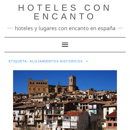
Saltar
HOTELES CON
al
contenido
ENCANTO
hoteles y lugares con encanto en españa
Cambiar modo de navegación
ETIQUETA:
ALOJAMIENTOS HISTORICOS