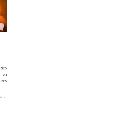
tico
o en
ores
na
-