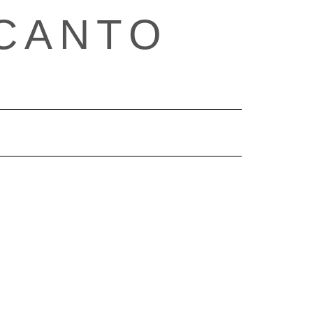
CANTO