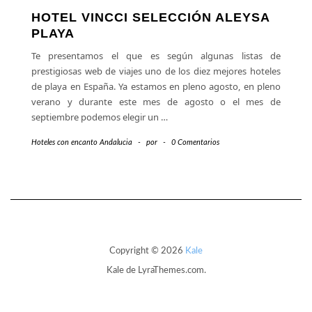
HOTEL VINCCI SELECCIÓN ALEYSA
PLAYA
Te presentamos el que es según algunas listas de
prestigiosas web de viajes uno de los diez mejores hoteles
de playa en España. Ya estamos en pleno agosto, en pleno
verano y durante este mes de agosto o el mes de
septiembre podemos elegir un
…
Hoteles con encanto Andalucia
-
por
-
0 Comentarios
Copyright © 2026
Kale
Kale
de LyraThemes.com.