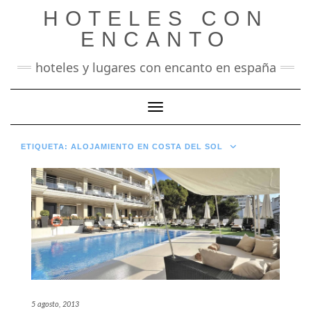
Saltar
HOTELES CON
al
contenido
ENCANTO
hoteles y lugares con encanto en españa
Cambiar modo de navegación
ETIQUETA:
ALOJAMIENTO EN COSTA DEL SOL
5 agosto, 2013