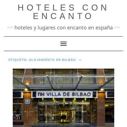
Saltar
HOTELES CON
al
contenido
ENCANTO
hoteles y lugares con encanto en españa
Cambiar modo de navegación
ETIQUETA:
ALOJAMIENTO EN BILBAO